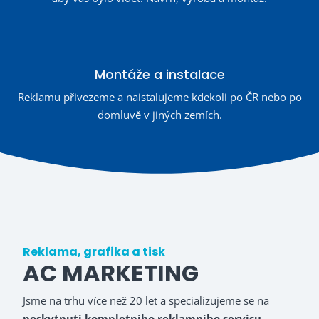
Montáže a instalace
Reklamu přivezeme a naistalujeme kdekoli po ČR nebo po
domluvě v jiných zemích.
Reklama, grafika a tisk
AC MARKETING
Jsme na trhu více než 20 let a specializujeme se na
poskytnutí kompletního reklamního servisu
.