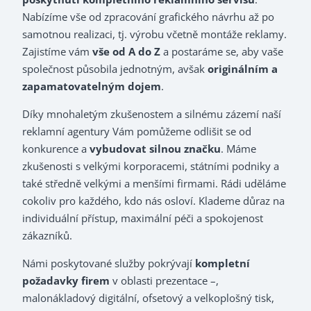
Nabízíme vše od zpracování grafického návrhu až po
samotnou realizaci, tj. výrobu včetně montáže reklamy.
Zajistíme vám
vše od A do Z
a postaráme se, aby vaše
společnost působila jednotným, avšak
originálním a
zapamatovatelným dojem
.
Díky mnohaletým zkušenostem a silnému zázemí naší
reklamní agentury Vám pomůžeme odlišit se od
konkurence a
vybudovat silnou značku
. Máme
zkušenosti s velkými korporacemi, státními podniky a
také středně velkými a menšími firmami. Rádi uděláme
cokoliv pro každého, kdo nás osloví. Klademe důraz na
individuální přístup, maximální péči a spokojenost
zákazníků.
Námi poskytované služby pokrývají
kompletní
požadavky firem
v oblasti prezentace –,
malonákladový digitální, ofsetový a velkoplošný tisk,